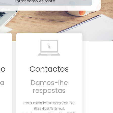
Entrar como visitante
so
Contactos
ia
Damos-lhe
respostas
e
Para mais informações: Tel:
912345678 Email: