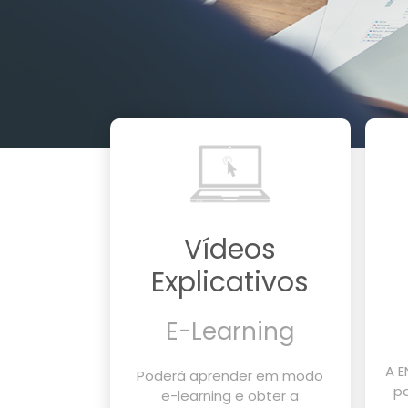
Vídeos
Explicativos
E-Learning
A E
Poderá aprender em modo
p
e-learning e obter a