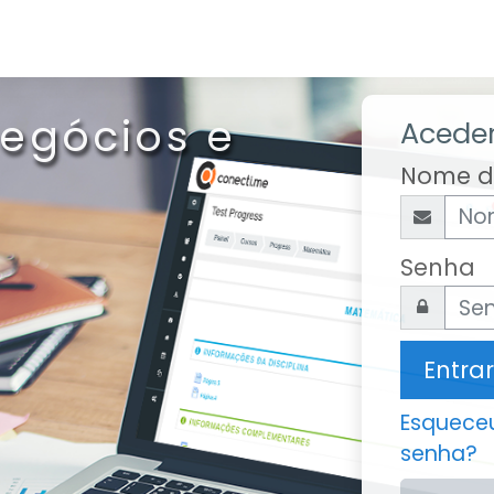
Negócios e
Acede
Nome de
Senha
Entrar
Esqueceu
senha?